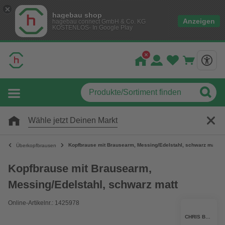
hagebau shop
Anzeigen
hagebau connect GmbH & Co. KG
KOSTENLOS- In Google Play
Wähle jetzt Deinen Markt
Kopfbrause mit Brausearm, Messing/Edelstahl, schwarz matt
Überkopfbrausen
Kopfbrause mit Brausearm,
Messing/Edelstahl, schwarz matt
Online-Artikelnr.: 1425978
CHRIS BERGEN