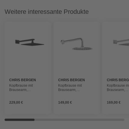
Weitere interessante Produkte
CHRIS BERGEN
CHRIS BERGEN
CHRIS BER
Kopfbrause mit
Kopfbrause mit
Kopfbrause mi
Brausearm,
Brausearm,
Brausearm,
Messing/Edelstahl,
Messing/Edelstahl,
Messing/Edels
schwarz matt
chrom
chrom
229,00 €
149,00 €
169,00 €