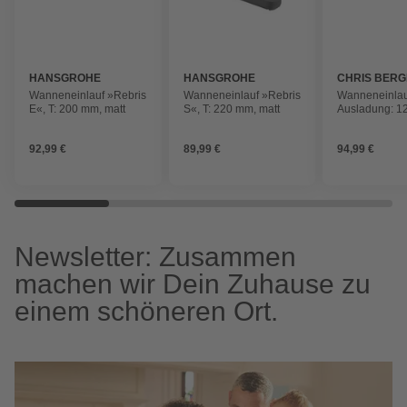
HANSGROHE
HANSGROHE
CHRIS BER
Wanneneinlauf »Rebris
Wanneneinlauf »Rebris
Wanneneinlau
E«, T: 200 mm, matt
S«, T: 220 mm, matt
Ausladung: 1
92,99 €
89,99 €
94,99 €
Newsletter: Zusammen
machen wir Dein Zuhause zu
einem schöneren Ort.