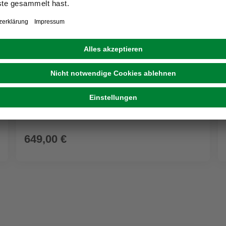
CINAS
Balkonset »Ellen«, Tisch: H: 73cm, Ø 80cm;
Stühle: B 59xH 72xT 57cm
649,00 €