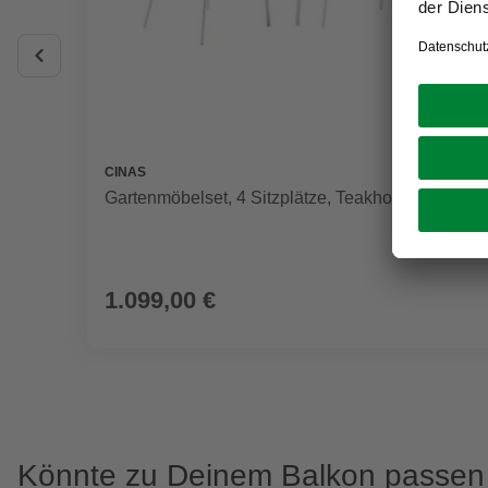
CINAS
Gartenmöbelset, 4 Sitzplätze, Teakholz
1.099,00 €
Könnte zu Deinem Balkon passen