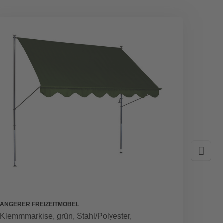
ANGERER FREIZEITMÖBEL
PEDDY 
Klemmmarkise, grün, Stahl/Polyester,
Balkon