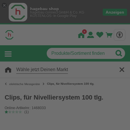
hagebau shop
Anzeigen
hagebau connect GmbH & Co. KG
KOSTENLOS- In Google Play
Wähle jetzt Deinen Markt
Clips, für Nivelliersystem 100 tlg.
elektrische Messgeräte
Clips, für Nivelliersystem 100 tlg.
Online-Artikelnr.: 1468033
(1)