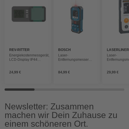
REV-RITTER
BOSCH
LASERLINE
PROFESSIONAL
Energiekostenmessgerät,
Laser-
Laser-
LCD-Display IP44
Entfernungsmesser
Entfernungsm
schwarz-grün
»GLM 40-31«
»DistanceChe
batteriebetrie
24,99 €
84,99 €
29,99 €
grau/orange
Newsletter: Zusammen
machen wir Dein Zuhause zu
einem schöneren Ort.