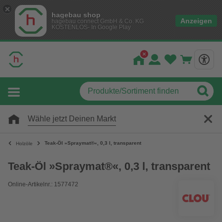
hagebau shop
Anzeigen
hagebau connect GmbH & Co. KG
KOSTENLOS- In Google Play
Wähle jetzt Deinen Markt
Teak-Öl »Spraymat®«, 0,3 l, transparent
Holzöle
Teak-Öl »Spraymat®«, 0,3 l, transparent
Online-Artikelnr.: 1577472