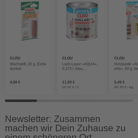
CLOU
CLOU
CLOU
Wachskitt, 20 g, Eiche
Lack-Lasur »AQUA«,
Holzpaste »
dunkel
0,375 l, blau,
erle«, 60 g, b
seidenmatt
4,99 €
11,99 €
5,49 €
(31,97 € / l)
(91,50 € / kg)
Newsletter: Zusammen
machen wir Dein Zuhause zu
einem schöneren Ort.