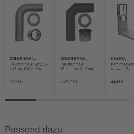
COLOR EMAJL
COLOR EMAJL
CASAYA
Rauchrohr-Set, ØxL: 15
Rauchrohr-Set,
Kaminbesteck, 
x 15 cm, Stärke: 2 mm,
Winkelrohr, Ø 12 cm, 3-
schwarz, Zube
Stahl
tlg, 2 mm, schwarz
Kamin
89,99 €
ab
69,99 €
44,99 €
Passend dazu