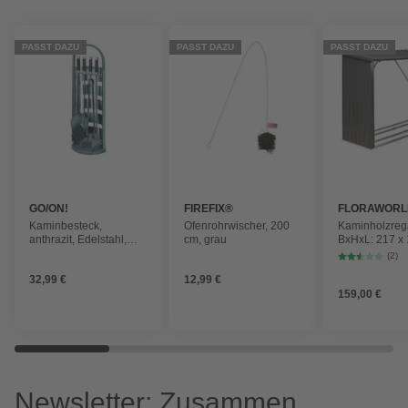
PASST DAZU
PASST DAZU
PASST DAZU
GO/ON!
FIREFIX®
FLORAWORL
Kaminbesteck,
Ofenrohrwischer, 200
Kaminholzreg
anthrazit, Edelstahl,
cm, grau
BxHxL: 217 x 
Höhe: 67 cm
cm, anthrazit
(2)
32,99 €
12,99 €
159,00 €
Newsletter: Zusammen