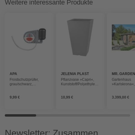
Weitere interessante Produkte
APA
JELENIA PLAST
MR. GARDE
Frostschutzprüfer,
Pflanzvase »Capri«,
Gartenhaus
grau/schwarz,
Kunststoff/Polyethylen
»Karlskrona«,
Kunststoff
(PE), steingrau, eckig
357,4 x 269,4
cm (Außenma
9,99 €
10,99 €
3.399,00 €
grüngrau/wei
Newsletter: Zusammen