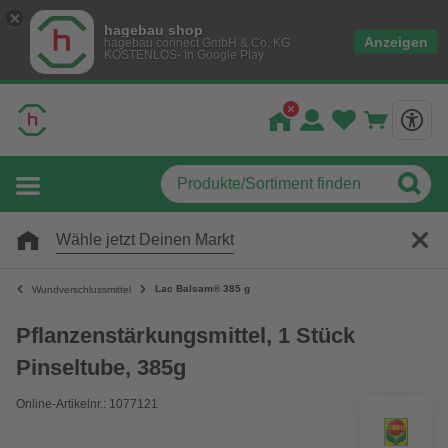
hagebau shop
Anzeigen
hagebau connect GmbH & Co. KG
KOSTENLOS- In Google Play
Wähle jetzt Deinen Markt
Lac Balsam® 385 g
Wundverschlussmittel
Pflanzenstärkungsmittel, 1 Stück
Pinseltube, 385g
Online-Artikelnr.: 1077121