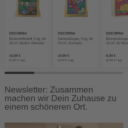
OSCORNA
OSCORNA
OSCORNA
Bodenhilfsstoff, 5 kg, für
Gartendünger, 5 kg, für
Blumendünger,
30 m², Boden Aktivator
70 m², Animalin
15 m², für Bl
Stauden
16,99 €
19,99 €
8,99 €
(3,40 € / kg)
(4,00 € / kg)
(8,99 € / kg)
Newsletter: Zusammen
machen wir Dein Zuhause zu
einem schöneren Ort.