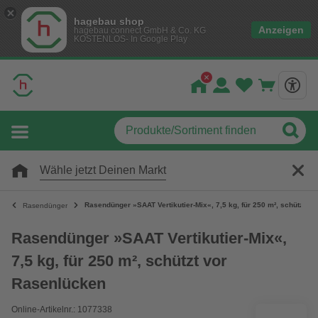
hagebau shop
Anzeigen
hagebau connect GmbH & Co. KG
KOSTENLOS- In Google Play
Wähle jetzt Deinen Markt
Rasendünger »SAAT Vertikutier-Mix«, 7,5 kg, für 250 m², schützt v
Rasendünger
Rasendünger »SAAT Vertikutier-Mix«,
7,5 kg, für 250 m², schützt vor
Rasenlücken
Online-Artikelnr.: 1077338