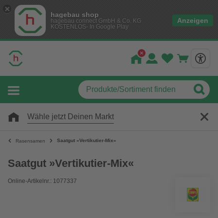
hagebau shop
Anzeigen
hagebau connect GmbH & Co. KG
KOSTENLOS- In Google Play
Wähle jetzt Deinen Markt
Saatgut »Vertikutier-Mix«
Rasensamen
Saatgut »Vertikutier-Mix«
Online-Artikelnr.: 1077337