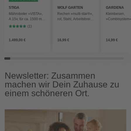
STIGA
WOLF GARTEN
GARDENA
Mähroboter »VISTA«,
Rechen »multi-star®«,
Kleinbesen,
A 15v, für ca. 1500 m² -
rot, Stahl, Arbeitsbreite:
»Combisystem«
gelb
35 cm
Arbeitsbreite 1
(1)
türkis - bunt
1.499,00 €
16,99 €
14,99 €
Newsletter: Zusammen
machen wir Dein Zuhause zu
einem schöneren Ort.