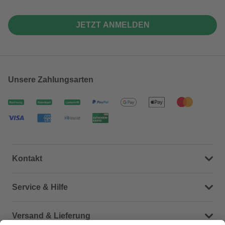
JETZT ANMELDEN
Unsere Zahlungsarten
Kontakt
Dein Kontakt zu uns
Service & Hilfe
Häufige Fragen (FAQ)
Versand & Lieferung