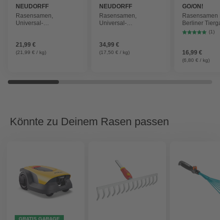
NEUDORFF
NEUDORFF
GO/ON!
Rasensamen,
Rasensamen,
Rasensamen
Universal-
Universal-
Berliner Tierg
Rasensamen, 1 kg
Rasensamen, 2 kg
Rasensamen
(1)
21,99 €
34,99 €
16,99 €
(21,99 € / kg)
(17,50 € / kg)
(6,80 € / kg)
Könnte zu Deinem Rasen passen
GRATIS GARAGE