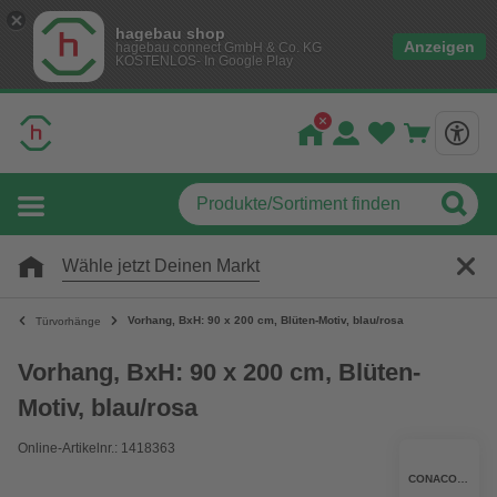
hagebau shop
Anzeigen
hagebau connect GmbH & Co. KG
KOSTENLOS- In Google Play
Wähle jetzt Deinen Markt
Vorhang, BxH: 90 x 200 cm, Blüten-Motiv, blau/rosa
Türvorhänge
Vorhang, BxH: 90 x 200 cm, Blüten-
Motiv, blau/rosa
Online-Artikelnr.: 1418363
CONACORD