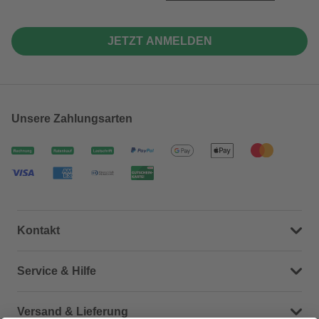
JETZT ANMELDEN
Unsere Zahlungsarten
Kontakt
Dein Kontakt zu uns
Service & Hilfe
Häufige Fragen (FAQ)
Versand & Lieferung