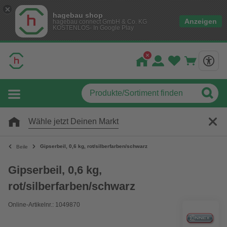
hagebau shop
Anzeigen
hagebau connect GmbH & Co. KG
KOSTENLOS- In Google Play
Wähle jetzt Deinen Markt
Gipserbeil, 0,6 kg, rot/silberfarben/schwarz
Beile
Gipserbeil, 0,6 kg,
rot/silberfarben/schwarz
Online-Artikelnr.: 1049870