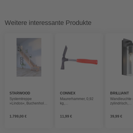
Weitere interessante Produkte
STARWOOD
CONNEX
BRILLIANT
Systemtreppe
Maurerhammer, 0,92
Wandleuchte 
»Lindos«, Buchenholz,
kg,
zylindrisch,
13 Stufen, max.
rot/silberfarben/schwarz
mattschwarz,
Geschosshöhe 300 cm
Metall/Kunstst
1.799,00 €
11,99 €
39,99 €