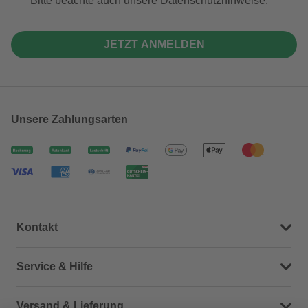
Bitte beachte auch unsere
Datenschutzhinweise
.
JETZT ANMELDEN
Unsere Zahlungsarten
Kontakt
Dein Kontakt zu uns
Service & Hilfe
Häufige Fragen (FAQ)
Versand & Lieferung