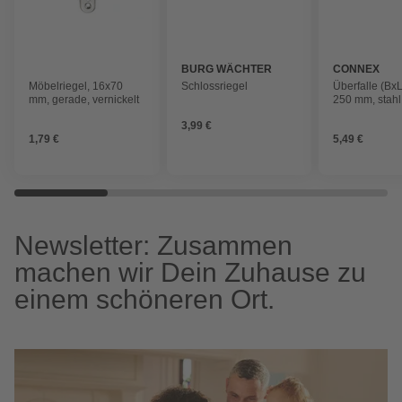
BURG WÄCHTER
CONNEX
Möbelriegel, 16x70
Schlossriegel
Überfalle (BxL
mm, gerade, vernickelt
250 mm, stahl
3,99 €
1,79 €
5,49 €
Newsletter: Zusammen
machen wir Dein Zuhause zu
einem schöneren Ort.