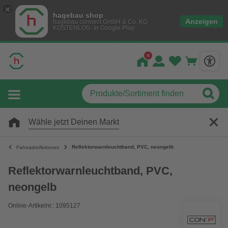
hagebau shop
Anzeigen
hagebau connect GmbH & Co. KG
KOSTENLOS- In Google Play
Wähle jetzt Deinen Markt
Reflektorwarnleuchtband, PVC, neongelb
Fahrradreflektoren
Reflektorwarnleuchtband, PVC,
neongelb
Online-Artikelnr.: 1095127