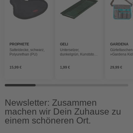
PROPHETE
GELI
GARDENA
Satteldecke, schwarz,
Untersetzer,
Gürteltaschen
Polyurethan (PU)
dunkelgrün, Kunststoff,
»Gardena Kids
BxHxL: 15 x 2,5 x 40
Kinder ab 3 J
cm
geeignet
15,99 €
1,99 €
29,99 €
Newsletter: Zusammen
machen wir Dein Zuhause zu
einem schöneren Ort.