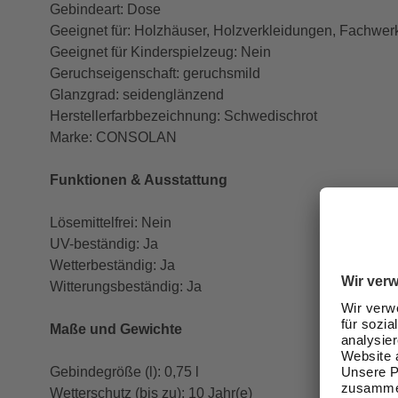
Gebindeart: Dose
Geeignet für: Holzhäuser, Holzverkleidungen, Fachwerk
Geeignet für Kinderspielzeug: Nein
Geruchseigenschaft: geruchsmild
Glanzgrad: seidenglänzend
Herstellerfarbbezeichnung: Schwedischrot
Marke: CONSOLAN
Funktionen & Ausstattung
Lösemittelfrei: Nein
UV-beständig: Ja
Wetterbeständig: Ja
Witterungsbeständig: Ja
Maße und Gewichte
Gebindegröße (l): 0,75 l
Wetterschutz (bis zu): 10 Jahr(e)