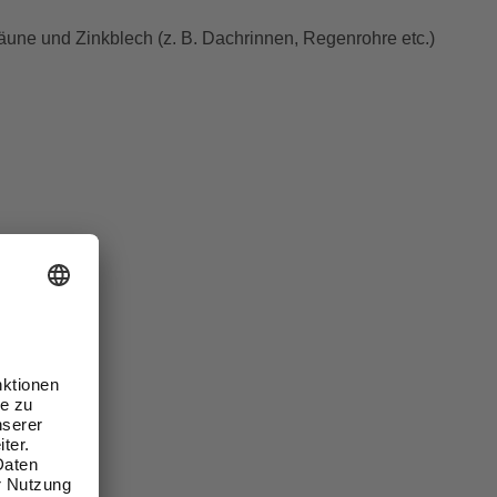
äune und Zinkblech (z. B. Dachrinnen, Regenrohre etc.)