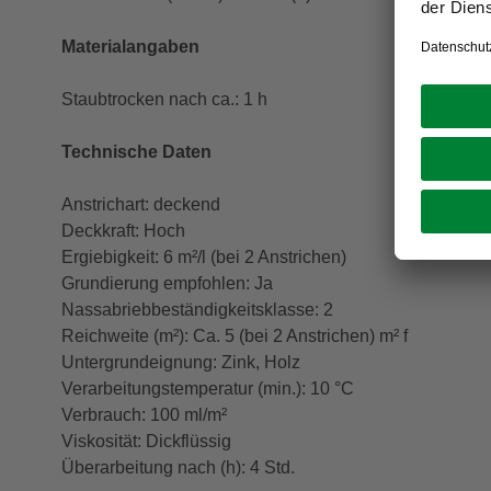
Materialangaben
Staubtrocken nach ca.: 1 h
Technische Daten
Anstrichart: deckend
Deckkraft: Hoch
Ergiebigkeit: 6 m²/l (bei 2 Anstrichen)
Grundierung empfohlen: Ja
Nassabriebbeständigkeitsklasse: 2
Reichweite (m²): Ca. 5 (bei 2 Anstrichen) m² f
Untergrundeignung: Zink, Holz
Verarbeitungstemperatur (min.): 10 °C
Verbrauch: 100 ml/m²
Viskosität: Dickflüssig
Überarbeitung nach (h): 4 Std.