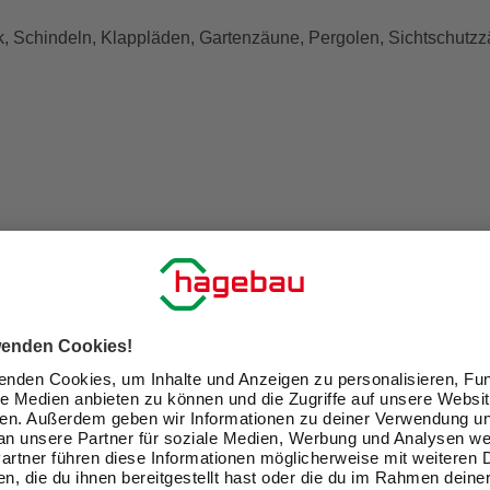
, Schindeln, Klappläden, Gartenzäune, Pergolen, Sichtschutzz