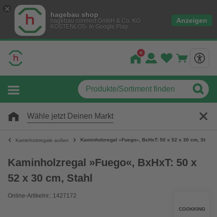
hagebau shop
Anzeigen
hagebau connect GmbH & Co. KG
KOSTENLOS- In Google Play
Wähle jetzt Deinen Markt
Kaminholzregal »Fuego«, BxHxT: 50 x 52 x 30 cm, Stahl
Kaminholzregale außen
Kaminholzregal »Fuego«, BxHxT: 50 x
52 x 30 cm, Stahl
Online-Artikelnr.: 1427172
COOKKING