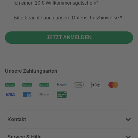
ich einen
10 € Willkommensgutschein
*.
Bitte beachte auch unsere
Datenschutzhinweise
.
JETZT ANMELDEN
Unsere Zahlungsarten
Kontakt
Dein Kontakt zu uns
Service & Hilfe