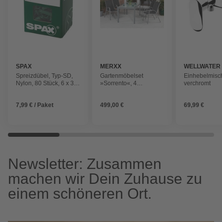
SPAX
MERXX
WELLWATER
Spreizdübel, Typ-SD,
Gartenmöbelset
Einhebelmisch
Nylon, 80 Stück, 6 x 30
»Sorrento«, 4
verchromt
mm
Sitzplätze,
Aluminium/Textil
7,99 € / Paket
499,00 €
69,99 €
Newsletter: Zusammen
machen wir Dein Zuhause zu
einem schöneren Ort.