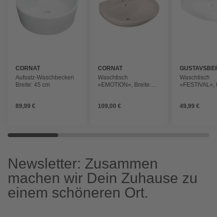
CORNAT
CORNAT
GUSTAVSBE
Aufsatz-Waschbecken
Waschtisch
Waschtisch
Breite: 45 cm
»EMOTION«, Breite:
»FESTIVAL«, B
59,5 cm, rund
54,3 cm, rund
89,99 €
109,00 €
49,99 €
Newsletter: Zusammen
machen wir Dein Zuhause zu
einem schöneren Ort.