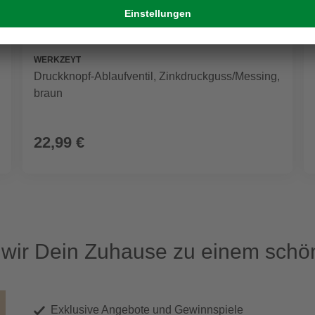
WERKZEYT
Druckknopf-Ablaufventil, Zinkdruckguss/Messing,
braun
22,99 €
ir Dein Zuhause zu einem schön
Exklusive Angebote und Gewinnspiele