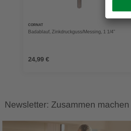
CORNAT
Badablauf, Zinkdruckguss/Messing, 1 1/4"
24,99 €
Newsletter: Zusammen machen w