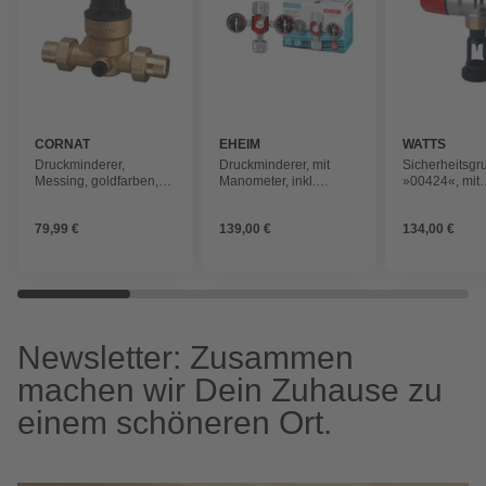
CORNAT
EHEIM
WATTS
Druckminderer,
Druckminderer, mit
Sicherheitsgr
Messing, goldfarben,
Manometer, inkl.
»00424«, mit
3/4"
Ersatzdichtung
Druckminderer
kW
79,99 €
139,00 €
134,00 €
Newsletter: Zusammen
machen wir Dein Zuhause zu
einem schöneren Ort.