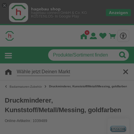
hagebau shop
Anzeigen
hagebau connect GmbH & Co. KG
KOSTENLOS- In Google Play
Wähle jetzt Deinen Markt
Druckminderer, Kunststoff/Metall/Messing, goldfarben
Badarmaturen-Zubehör
Druckminderer,
Kunststoff/Metall/Messing, goldfarben
Online-Artikelnr.: 1039489