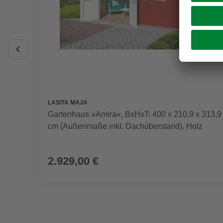
LASITA MAJA
Gartenhaus »Amira«, BxHxT: 400 x 210,9 x 313,9
cm (Außenmaße inkl. Dachüberstand), Holz
2.929,00 €