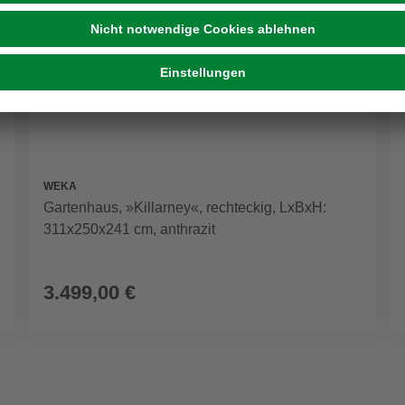
WEKA
Gartenhaus, »Killarney«, rechteckig, LxBxH:
311x250x241 cm, anthrazit
3.499,00 €