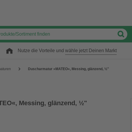
Nutze die Vorteile und
wähle jetzt Deinen Markt
aturen
Duscharmatur »MATEO«, Messing, glänzend, ½"
EO«, Messing, glänzend, ½"