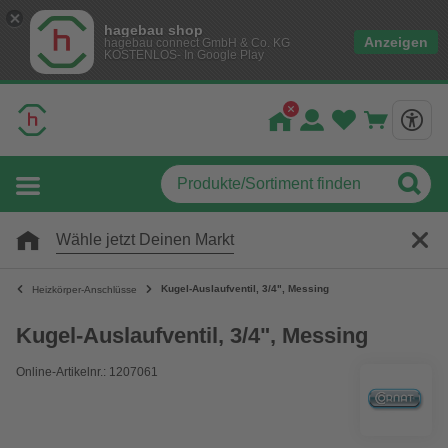
hagebau shop
Anzeigen
hagebau connect GmbH & Co. KG
KOSTENLOS- In Google Play
Wähle jetzt Deinen Markt
Kugel-Auslaufventil, 3/4", Messing
Heizkörper-Anschlüsse
Kugel-Auslaufventil, 3/4", Messing
Online-Artikelnr.: 1207061