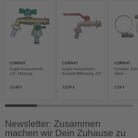
CORNAT
CORNAT
CORNAT
Kugel-Auslaufventil,
Kugel-Auslaufhahn,
Schellen, Edel
1/2", Messing
Kunststoff/Messing, 3/4"
Stück
13,49 €
12,99 €
3,29 €
Newsletter: Zusammen
machen wir Dein Zuhause zu