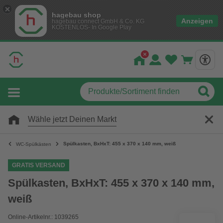
hagebau shop
Anzeigen
hagebau connect GmbH & Co. KG
KOSTENLOS- In Google Play
Wähle jetzt Deinen Markt
Spülkasten, BxHxT: 455 x 370 x 140 mm, weiß
WC-Spülkästen
GRATIS VERSAND
Spülkasten, BxHxT: 455 x 370 x 140 mm,
weiß
Online-Artikelnr.: 1039265