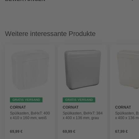
Weitere interessante Produkte
GRATIS VERSAND
GRATIS VERSAND
CORNAT
CORNAT
CORNAT
Spülkasten, BxHxT: 400
Spülkasten, BxHxT: 384
Spülkasten, B
x 410 x 160 mm, weiß
x 400 x 136 mm, grau
x 400 x 136 m
69,99 €
69,99 €
67,99 €