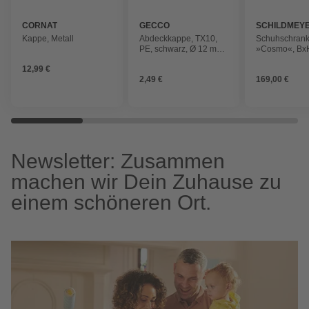
CORNAT
GECCO
SCHILDMEY
Kappe, Metall
Abdeckkappe, TX10,
Schuhschran
PE, schwarz, Ø 12 mm,
»Cosmo«, BxH
50 St.
164,5 x 56,9 
12,99 €
anthrazit, Hol
2,49 €
169,00 €
melaminbesch
Newsletter: Zusammen
machen wir Dein Zuhause zu
einem schöneren Ort.