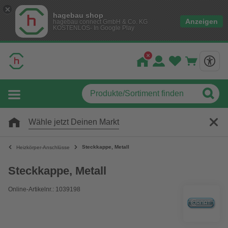
hagebau shop
Anzeigen
hagebau connect GmbH & Co. KG
KOSTENLOS- In Google Play
Wähle jetzt Deinen Markt
Steckkappe, Metall
Heizkörper-Anschlüsse
Steckkappe, Metall
Online-Artikelnr.: 1039198