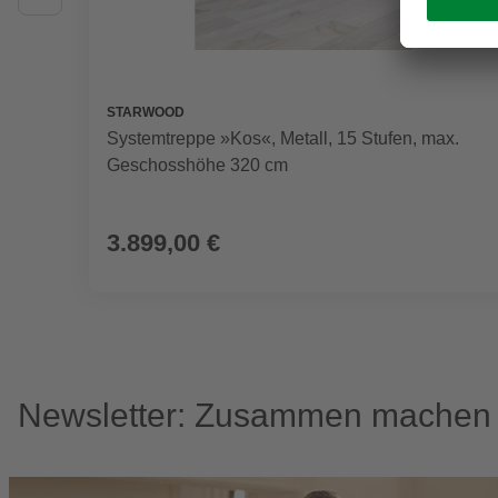
STARWOOD
Systemtreppe »Kos«, Metall, 15 Stufen, max.
Geschosshöhe 320 cm
3.899,00 €
Newsletter: Zusammen machen w