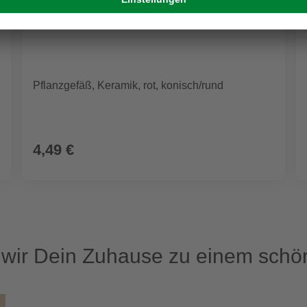
Pflanzgefäß, Keramik, rot, konisch/rund
4,49 €
ir Dein Zuhause zu einem schön