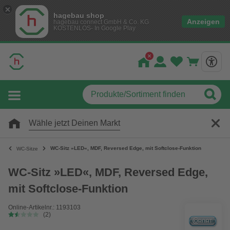
hagebau shop
Anzeigen
hagebau connect GmbH & Co. KG
KOSTENLOS- In Google Play
Wähle jetzt Deinen Markt
WC-Sitz »LED«, MDF, Reversed Edge, mit Softclose-Funktion
WC-Sitze
WC-Sitz »LED«, MDF, Reversed Edge,
mit Softclose-Funktion
Online-Artikelnr.: 1193103
(2)