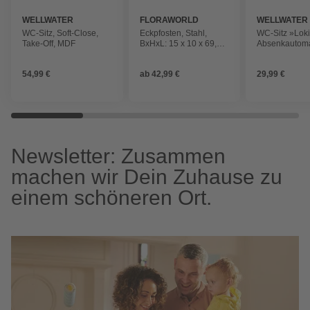
WELLWATER
FLORAWORLD
WELLWATER
WC-Sitz, Soft-Close,
Eckpfosten, Stahl,
WC-Sitz »Loki
Take-Off, MDF
BxHxL: 15 x 10 x 69,3
Absenkautoma
cm
Thermoplast,
54,99 €
ab
42,99 €
29,99 €
Newsletter: Zusammen
machen wir Dein Zuhause zu
einem schöneren Ort.