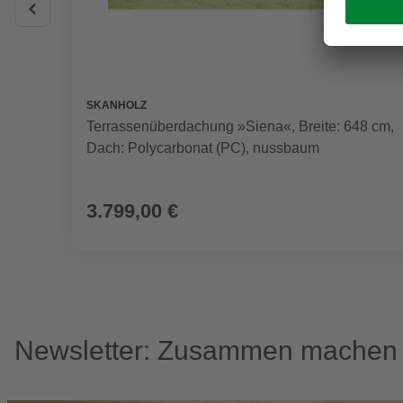
SKANHOLZ
Terrassenüberdachung »Siena«, Breite: 648 cm,
Dach: Polycarbonat (PC), nussbaum
3.799,00 €
Newsletter: Zusammen machen w