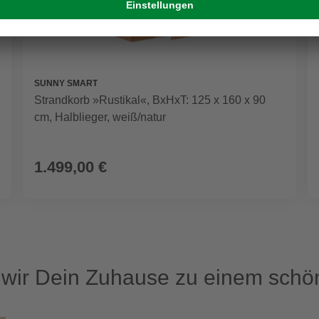
SUNNY SMART
Strandkorb »Rustikal«, BxHxT: 125 x 160 x 90
cm, Halblieger, weiß/natur
1.499,00 €
ir Dein Zuhause zu einem schön