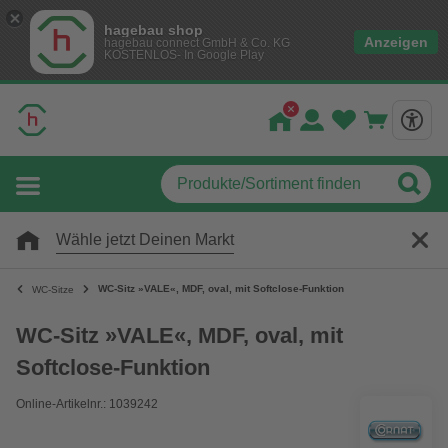
hagebau shop
Anzeigen
hagebau connect GmbH & Co. KG
KOSTENLOS- In Google Play
Wähle jetzt Deinen Markt
WC-Sitz »VALE«, MDF, oval, mit Softclose-Funktion
WC-Sitze
WC-Sitz »VALE«, MDF, oval, mit
Softclose-Funktion
Online-Artikelnr.: 1039242