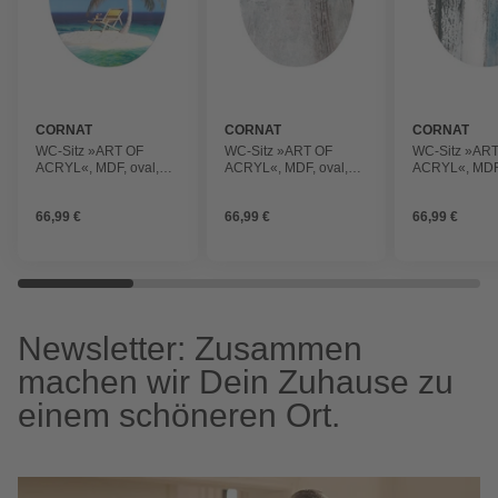
CORNAT
CORNAT
CORNAT
WC-Sitz »ART OF
WC-Sitz »ART OF
WC-Sitz »AR
ACRYL«, MDF, oval,
ACRYL«, MDF, oval,
ACRYL«, MDF,
mit Softclose-Funktion
mit Softclose-Funktion
mit Softclose-
66,99 €
66,99 €
66,99 €
Newsletter: Zusammen
machen wir Dein Zuhause zu
einem schöneren Ort.