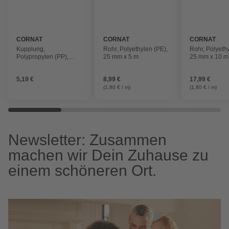
CORNAT
CORNAT
CORNAT
Kupplung,
Rohr, Polyethylen (PE),
Rohr, Polyethy
Polypropylen (PP),
25 mm x 5 m
25 mm x 10 m
25mm
5,19 €
8,99 €
17,99 €
(1,80 € / m)
(1,80 € / m)
Newsletter: Zusammen
machen wir Dein Zuhause zu
einem schöneren Ort.