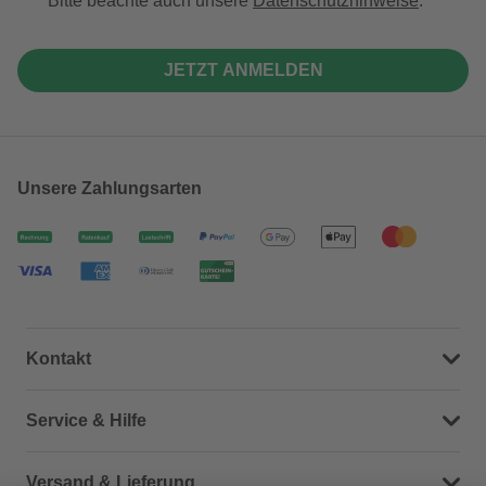
Bitte beachte auch unsere
Datenschutzhinweise
.
JETZT ANMELDEN
Unsere Zahlungsarten
Kontakt
Dein Kontakt zu uns
Service & Hilfe
Häufige Fragen (FAQ)
Versand & Lieferung