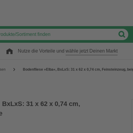
Nutze die Vorteile und
wähle jetzt Deinen Markt
esen
Bodenfliese »Elba«, BxLxS: 31 x 62 x 0,74 cm, Feinsteinzeug, bei
 BxLxS: 31 x 62 x 0,74 cm,
e