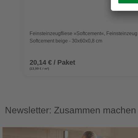
Feinsteinzeugfliese »Softcement«, Feinsteinzeug
Softcement beige - 30x60x0,8 cm
20,14 € / Paket
(13,99 € / m²)
Newsletter: Zusammen machen w