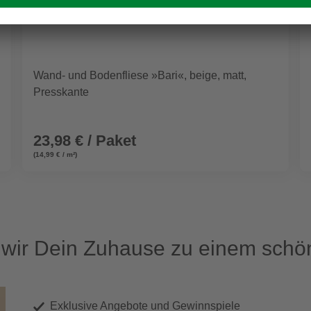
Wand- und Bodenfliese »Bari«, beige, matt,
Presskante
23,98 € / Paket
(14,99 € / m²)
ir Dein Zuhause zu einem schön
Exklusive Angebote und Gewinnspiele