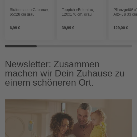
Stufenmatte »Cabana«,
Teppich »Bolonia«,
Pflanzgefäß 
65x28 cm grau
120x170 cm, grau
Alto«, ø 33 cm
Fassungsver
6,99 €
39,99 €
129,00 €
Newsletter: Zusammen
machen wir Dein Zuhause zu
einem schöneren Ort.