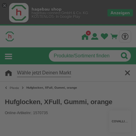
hagebau shop
Anzeigen
hagebau connect GmbH & Co. KG
KOSTENLOS- In Google Play
Wähle jetzt Deinen Markt
Hufglocken, XFull, Gummi, orange
Pferde
Hufglocken, XFull, Gummi, orange
Online-Artikelnr.: 1570735
COVALLIERO