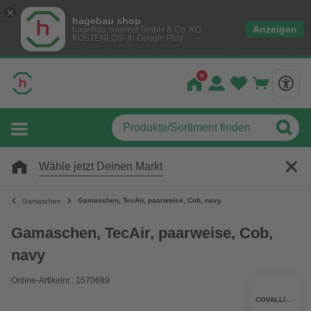
hagebau shop
Anzeigen
hagebau connect GmbH & Co. KG
KOSTENLOS- In Google Play
Wähle jetzt Deinen Markt
Gamaschen, TecAir, paarweise, Cob, navy
Gamaschen
Gamaschen, TecAir, paarweise, Cob,
navy
Online-Artikelnr.: 1570689
COVALLIERO