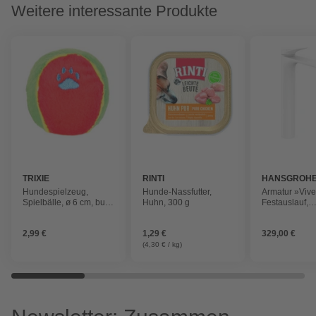
Weitere interessante Produkte
TRIXIE
RINTI
HANSGROH
Hundespielzeug,
Hunde-Nassfutter,
Armatur »Vive
Spielbälle, ø 6 cm, bunt
Huhn, 300 g
Festauslauf,
Kurzhaar-Plüsch
Ausladung: 1
Fließdruck: 10
2,99 €
1,29 €
329,00 €
(4,30 € / kg)