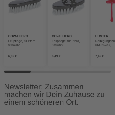
COVALLIERO
COVALLIERO
HUNTER
Fellpflege, für Pferd,
Fellpflege, für Pferd,
Reinigungsbü
schwarz
schwarz
»KONG®«,
Reinigungsbü
KONG® Brush
6,69 €
6,49 €
7,49 €
Newsletter: Zusammen
machen wir Dein Zuhause zu
einem schöneren Ort.