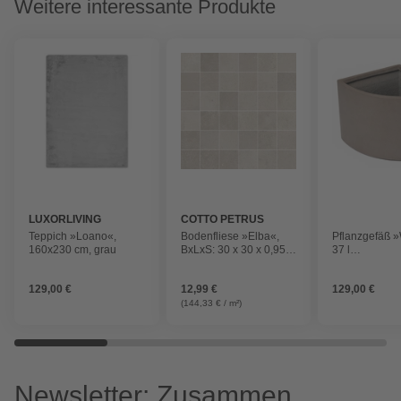
Weitere interessante Produkte
LUXORLIVING
COTTO PETRUS
Teppich »Loano«,
Bodenfliese »Elba«,
Pflanzgefäß »
160x230 cm, grau
BxLxS: 30 x 30 x 0,95
37 l
cm, Feinsteinzeug,
Fassungsver
beige
129,00 €
12,99 €
129,00 €
(144,33 € / m²)
Newsletter: Zusammen