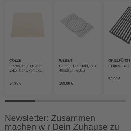
COZZE
WEBER
GRILLFÜRST
Pizzastein, Cordierit,
Grillrost, Edelstahl, LxB:
Grillrost, BxH
LxBxH: 34,5x34,5x1
49x28 cm, eckig
cm, beigefarben
59,99 €
34,99 €
169,00 €
Newsletter: Zusammen
machen wir Dein Zuhause zu