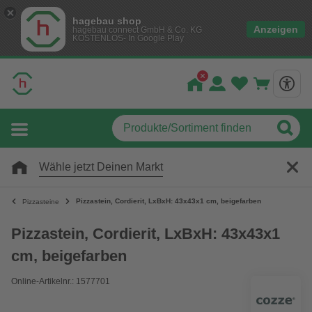
hagebau shop
Anzeigen
hagebau connect GmbH & Co. KG
KOSTENLOS- In Google Play
Wähle jetzt Deinen Markt
Pizzastein, Cordierit, LxBxH: 43x43x1 cm, beigefarben
Pizzasteine
Pizzastein, Cordierit, LxBxH: 43x43x1
cm, beigefarben
Online-Artikelnr.: 1577701