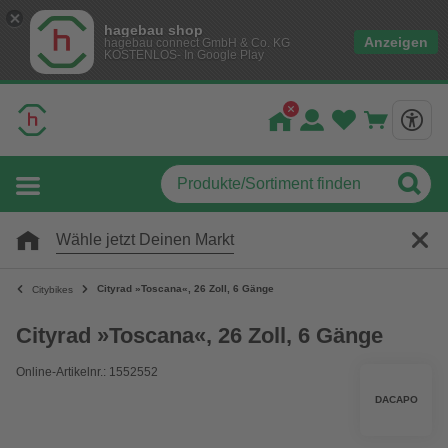
hagebau shop
Anzeigen
hagebau connect GmbH & Co. KG
KOSTENLOS- In Google Play
Wähle jetzt Deinen Markt
Cityrad »Toscana«, 26 Zoll, 6 Gänge
Citybikes
Cityrad »Toscana«, 26 Zoll, 6 Gänge
Online-Artikelnr.: 1552552
DACAPO