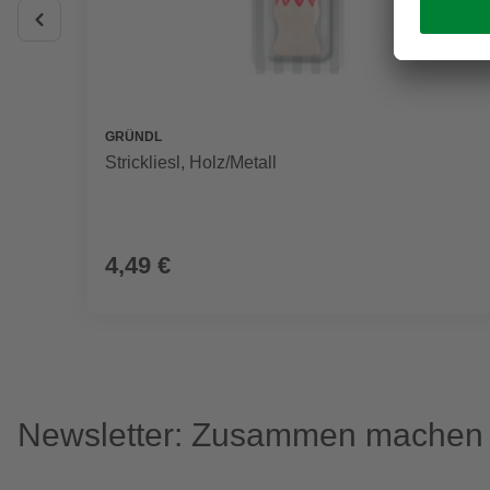
GRÜNDL
Strickliesl, Holz/Metall
4,49 €
Newsletter: Zusammen machen w