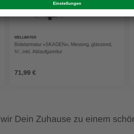
WELLWATER
Bidetarmatur »SKAGEN«, Messing, glänzend,
⅜", inkl. Ablaufgarnitur
71,99 €
ir Dein Zuhause zu einem schön