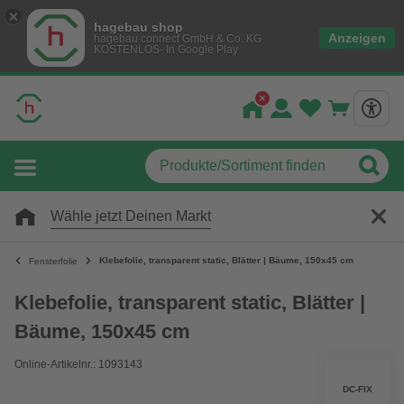
hagebau shop
Anzeigen
hagebau connect GmbH & Co. KG
KOSTENLOS- In Google Play
Wähle jetzt Deinen Markt
Klebefolie, transparent static, Blätter | Bäume, 150x45 cm
Fensterfolie
Klebefolie, transparent static, Blätter |
Bäume, 150x45 cm
Online-Artikelnr.: 1093143
DC-FIX