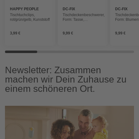
HAPPY PEOPLE
DC-FIX
DC-FIX
Tischtuchclips,
Tischdeckenbeschwerer,
Tischdeckenb
rot/grün/gelb, Kunststoff
Form: Tasse,
Form: Blumen
silberfarben
silberfarben
3,99 €
9,99 €
9,99 €
Newsletter: Zusammen
machen wir Dein Zuhause zu
einem schöneren Ort.