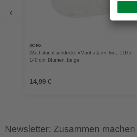
DC-FIX
Wachstuchtischdecke »Manhattan«, BxL: 110 x
140 cm, Blumen, beige
14,99 €
Newsletter: Zusammen machen w