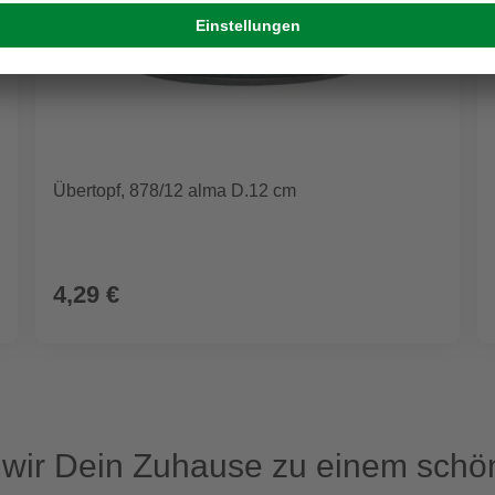
Übertopf, 878/12 alma D.12 cm
4,29 €
ir Dein Zuhause zu einem schön