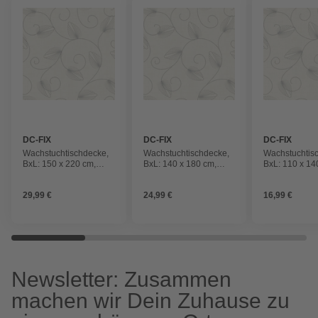
DC-FIX
DC-FIX
DC-FIX
Wachstuchtischdecke,
Wachstuchtischdecke,
Wachstuchtis
BxL: 150 x 220 cm,
BxL: 140 x 180 cm,
BxL: 110 x 14
Pflanze, braun
Pflanze, braun
Pflanze, brau
29,99 €
24,99 €
16,99 €
Newsletter: Zusammen
machen wir Dein Zuhause zu