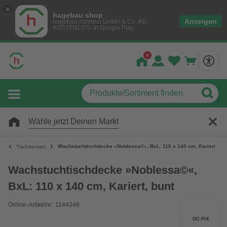
hagebau shop
Anzeigen
hagebau connect GmbH & Co. KG
KOSTENLOS- In Google Play
Wähle jetzt Deinen Markt
Wachstuchtischdecke »Noblessa©«, BxL: 110 x 140 cm, Kariert, bun
Tischdecken
Wachstuchtischdecke »Noblessa©«,
BxL: 110 x 140 cm, Kariert, bunt
Online-Artikelnr.: 1144346
DC-FIX