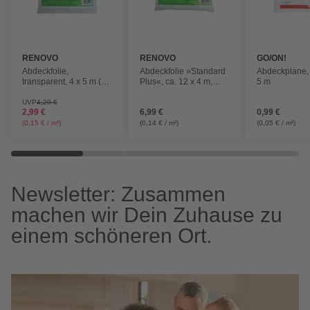
RENOVO
RENOVO
GO/ON!
Abdeckfolie,
Abdeckfolie »Standard
Abdeckplane, 
transparent, 4 x 5 m (20
Plus«, ca. 12 x 4 m,
5 m
m²)
Stärke: 12 my,
transparent
UVP
4,29 €
2,99 €
6,99 €
0,99 €
(0,15 € / m²)
(0,14 € / m²)
(0,05 € / m²)
Newsletter: Zusammen
machen wir Dein Zuhause zu
einem schöneren Ort.