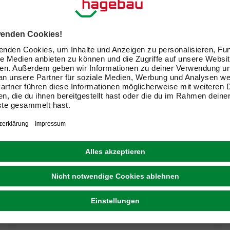
Deko-Anhänger, 2.5x4x12.5 cm rot/weiss