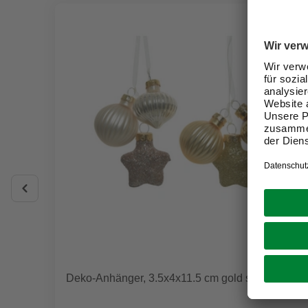
Deko-Anhänger, 3.5x4x11.5 cm gold sortiert