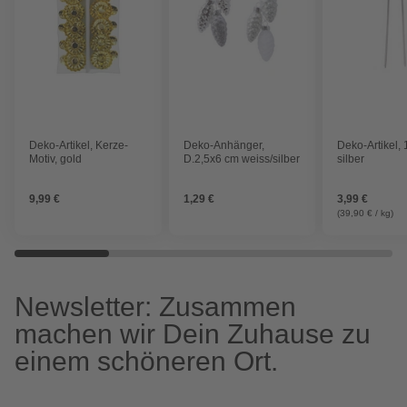
Deko-Artikel, Kerze-
Deko-Anhänger,
Deko-Artikel, 
Motiv, gold
D.2,5x6 cm weiss/silber
silber
9,99 €
1,29 €
3,99 €
(39,90 € / kg)
Newsletter: Zusammen
machen wir Dein Zuhause zu
einem schöneren Ort.