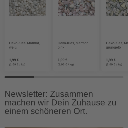
Deko-Kies, Marmor,
Deko-Kies, Marmor,
Deko-Kies, M
weiß
pink
grün/gelb
1,99 €
1,99 €
1,99 €
(1,99 € / kg)
(1,99 € / kg)
(1,99 € / kg)
Newsletter: Zusammen
machen wir Dein Zuhause zu
einem schöneren Ort.