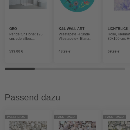
GEO
K&L WALL ART
LICHTBLICK
Pendeltür, Höhe: 195
Vliestapete »Runde
Rollo, ‎‎Klemmf
cm, edelsilber,
Vliestapete«, Blanz
80x150 cm, Ho
Scheibenstärke: 6 mm
Boho Tukane Vögel,
lila
mehrfarbig, matt
599,00 €
48,99 €
69,99 €
Passend dazu
PASST DAZU
PASST DAZU
PASST DAZU