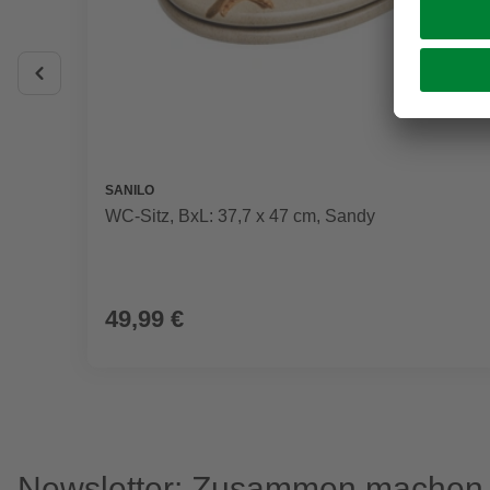
SANILO
WC-Sitz, BxL: 37,7 x 47 cm, Sandy
49,99 €
Newsletter: Zusammen machen w