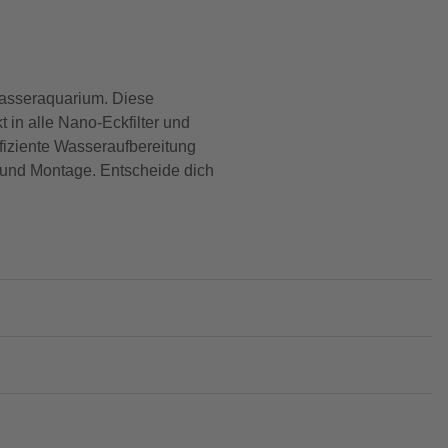
wasseraquarium. Diese
t in alle Nano-Eckfilter und
ffiziente Wasseraufbereitung
 und Montage. Entscheide dich