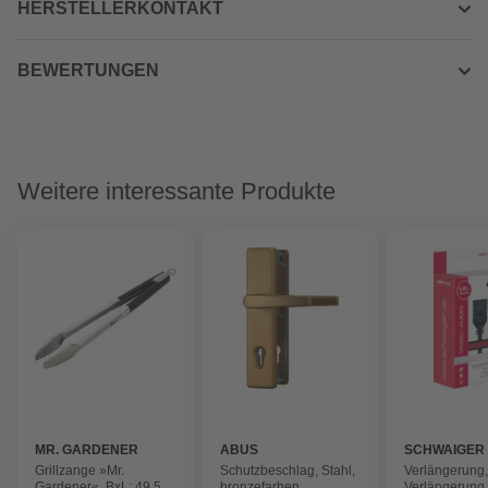
HERSTELLERKONTAKT
BEWERTUNGEN
Weitere interessante Produkte
MR. GARDENER
ABUS
SCHWAIGER
Grillzange »Mr.
Schutzbeschlag, Stahl,
Verlängerung
Gardener«, BxL: 49,5 x
bronzefarben
Verlängerung 