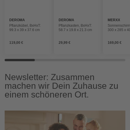
DEROMA
DEROMA
MERXX
Pflanzkübel, BxHxT:
Pflanzkasten, BxHxT:
Sonnenschirm
99.3 x 39 x 37.6 cm
58.7 x 19.8 x 21.3 cm
300 x 285 x 4
Polyester/Alu
grün
119,00 €
29,99 €
169,00 €
Newsletter: Zusammen
machen wir Dein Zuhause zu
einem schöneren Ort.