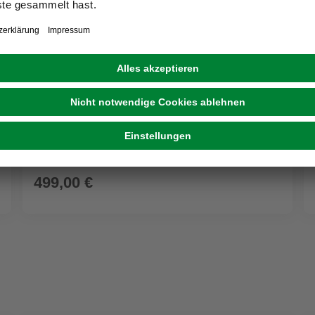
DEVRIES
Bank, Teak, 2-Sitzer, BxHxT: 140 x 94 x 54 cm
499,00 €