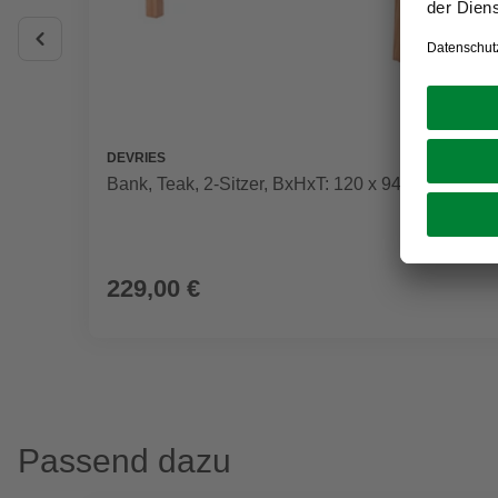
DEVRIES
Bank, Teak, 2-Sitzer, BxHxT: 120 x 94 x 57 cm
229,00 €
Passend dazu