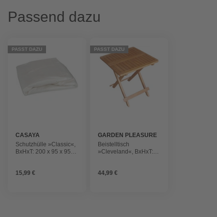
Passend dazu
PASST DAZU
PASST DAZU
CASAYA
GARDEN PLEASURE
Schutzhülle »Classic«,
Beistelltisch
BxHxT: 200 x 95 x 95
»Cleveland«, BxHxT:
cm, Kunststoff
50 x 50 x 50 cm,
AkazienHolz
15,99 €
44,99 €