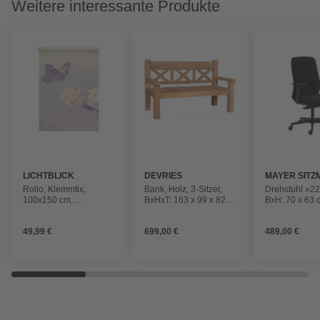
Weitere interessante Produkte
LICHTBLICK
DEVRIES
MAYER SITZ
Rollo, ‎‎Klemmfix,
Bank, Holz, 3-Sitzer,
Drehstuhl »2
100x150 cm‎‎,
BxHxT: 163 x 99 x 82
BxH: 70 x 63 
Schmetterling, rosa
cm
schwarz
49,99 €
699,00 €
489,00 €