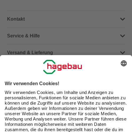
Kontakt
Dein Kontakt zu uns
Service & Hilfe
Häufige Fragen (FAQ)
Versand & Lieferung
Serviceübersicht
Meine Bestellübersicht
Unternehmen
Kontaktseite
Retoure
Newsletter
hagebau connect
Lieferstatus
Marktfinder
Lade unsere App herunter
hagebau Gruppe
Versandkosten
Gutscheinkarte kaufen
Karriere
Click & Reserve
Guthabenabfrage Gutscheinkarte
Barrierefreiheitserklärung
Click & Collect
Produktbewertungen
Unsere Sorgfaltspflichten
Du hast eine Online-Bestellung bei uns und möchtest